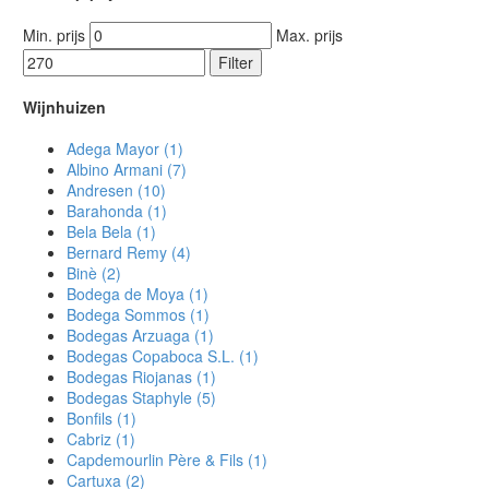
Min. prijs
Max. prijs
Filter
Wijnhuizen
Adega Mayor
(1)
Albino Armani
(7)
Andresen
(10)
Barahonda
(1)
Bela Bela
(1)
Bernard Remy
(4)
Binè
(2)
Bodega de Moya
(1)
Bodega Sommos
(1)
Bodegas Arzuaga
(1)
Bodegas Copaboca S.L.
(1)
Bodegas Riojanas
(1)
Bodegas Staphyle
(5)
Bonfils
(1)
Cabriz
(1)
Capdemourlin Père & Fils
(1)
Cartuxa
(2)