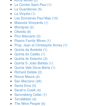
La Combe Saint-Paul
(1)
La Guardiense
(5)
La Vinyeta
(1)
Les Domaines Paul Mas
(10)
Mascota Vineyards
(1)
Montgras
(2)
Oliveda
(8)
Pico Maccario
(2)
Pisano Family Wines
(1)
Prop. Jean et Christophe Anney
(1)
Quinta da Aveleda
(1)
Quinta do Cadão
(1)
Quinta do Estanho
(3)
Quinta S. João Batista
(1)
Quinta Vale Dona Maria
(1)
Richard Delisle
(2)
Rocca Maura
(4)
San Marzano
(26)
Santa Ema
(5)
Sarah's Creek
(4)
Saronsberg Cellar
(1)
TerraMater
(4)
The Wine People
(6)