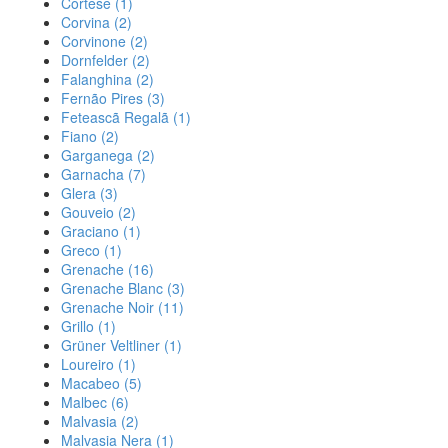
Cortese
(1)
Corvina
(2)
Corvinone
(2)
Dornfelder
(2)
Falanghina
(2)
Fernão Pires
(3)
Feteascã Regalã
(1)
Fiano
(2)
Garganega
(2)
Garnacha
(7)
Glera
(3)
Gouveio
(2)
Graciano
(1)
Greco
(1)
Grenache
(16)
Grenache Blanc
(3)
Grenache Noir
(11)
Grillo
(1)
Grüner Veltliner
(1)
Loureiro
(1)
Macabeo
(5)
Malbec
(6)
Malvasia
(2)
Malvasia Nera
(1)