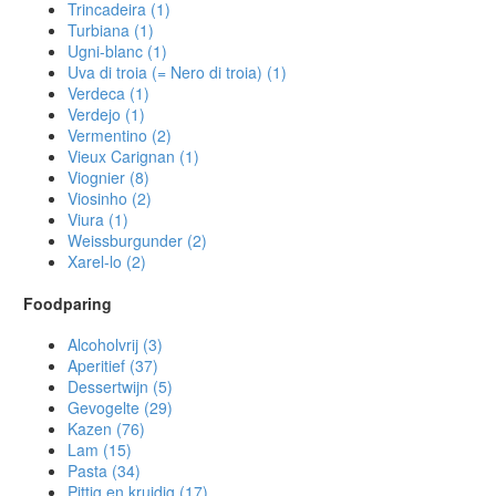
Trincadeira
(1)
Turbiana
(1)
Ugni-blanc
(1)
Uva di troia (= Nero di troia)
(1)
Verdeca
(1)
Verdejo
(1)
Vermentino
(2)
Vieux Carignan
(1)
Viognier
(8)
Viosinho
(2)
Viura
(1)
Weissburgunder
(2)
Xarel-lo
(2)
Foodparing
Alcoholvrij
(3)
Aperitief
(37)
Dessertwijn
(5)
Gevogelte
(29)
Kazen
(76)
Lam
(15)
Pasta
(34)
Pittig en kruidig
(17)